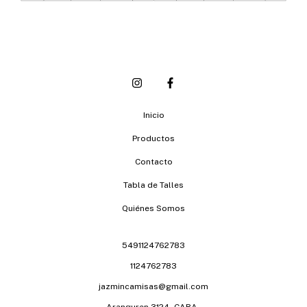
Inicio
Productos
Contacto
Tabla de Talles
Quiénes Somos
5491124762783
1124762783
jazmincamisas@gmail.com
Aranguren 3124 -CABA-